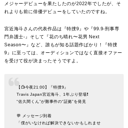
メジャーデビューを果たしたのが2022年でしたが、そ
れよりも前に俳優デビューをしていたのですね。
宮近海斗さんの代表作品は『特捜9』や『99.9-刑事専
門弁護士-』そして『花のち晴れ〜花男 Next
Season〜』など、誰もが知る話題作ばかり！『特捜
9』に至っては、オーディションではなく直接オファー
を受けて役が決まったそうですよ。
【📺️今夜21:00】『特捜9』
Travis Japan宮近海斗、1年ぶり登場❗️
“佐久間くん”が難事件の“証拠”を発見
💬 メッセージ到着
「僕がいなければ解決できないかもしれませ