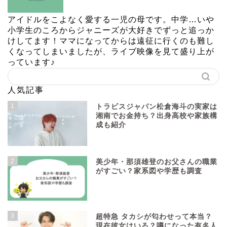
アイドルをこよなく愛する一児の母です。中学…いや
小学生のころからジャニーズが大好きでずっと追っか
けしてます！ママになってからは遠征に行くのも難し
くなってしまいましたが、ライブ映像を見て盛り上が
っています♪
人気記事
1
トラビスジャパン松倉海斗の実家は
湘南でお金持ち？出身高校や家族構
成も紹介
2
美少年・那須雄登のお父さんの職業
がすごい？家系図や学歴も調査
3
超特急 タカシが匂わせって本当？
現在彼女はいる？噂になった有名人