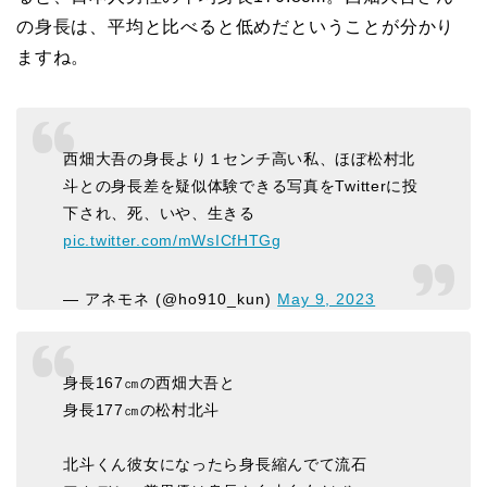
の身長は、平均と比べると低めだということが分かり
ますね。
西畑大吾の身長より１センチ高い私、ほぼ松村北
斗との身長差を疑似体験できる写真をTwitterに投
下され、死、いや、生きる
pic.twitter.com/mWsICfHTGg
— アネモネ (@ho910_kun)
May 9, 2023
身長167㎝の西畑大吾と
身長177㎝の松村北斗
北斗くん彼女になったら身長縮んでて流石