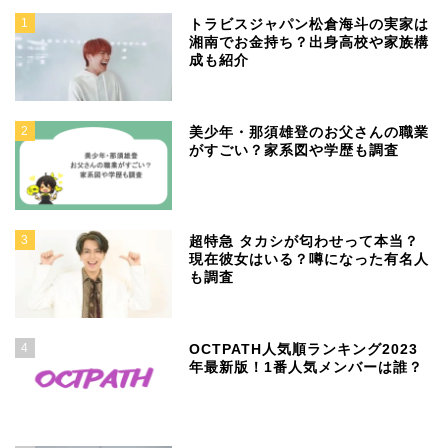
1
トラビスジャパン松倉海斗の実家は
湘南でお金持ち？出身高校や家族構
成も紹介
2
美少年・那須雄登のお父さんの職業
がすごい？家系図や学歴も調査
3
超特急 タカシが匂わせって本当？
現在彼女はいる？噂になった有名人
も調査
4
OCTPATH人気順ランキング2023
年最新版！1番人気メンバーは誰？