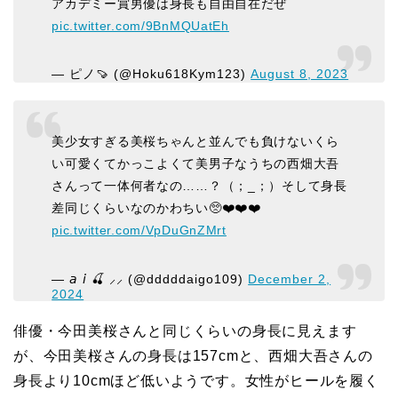
アカデミー賞男優は身長も自由自在だぜ
pic.twitter.com/9BnMQUatEh
— ピノ🍠 (@Hoku618Kym123)
August 8, 2023
美少女すぎる美桜ちゃんと並んでも負けないくら
い可愛くてかっこよくて美男子なうちの西畑大吾
さんって一体何者なの……？（；_；）そして身長
差同じくらいなのかわちい🥺❤️❤️❤️
pic.twitter.com/VpDuGnZMrt
— 𝘢 𝘪 🍒 ⸝⸝ (@dddddaigo109)
December 2,
2024
俳優・今田美桜さんと同じくらいの身長に見えます
が、今田美桜さんの身長は157cmと、西畑大吾さんの
身長より10cmほど低いようです。女性がヒールを履く