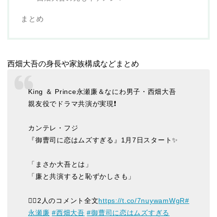
まとめ
西畑大吾の身長や家族構成などまとめ
King ＆ Prince永瀬廉＆なにわ男子・西畑大吾
親友役でドラマ共演が実現❗️
カンテレ・フジ
『御曹司に恋はムズすぎる』1月7日スタート✨️
「まさか大吾とは」
「廉と共演すると恥ずかしさも」
✍🏻2人のコメント全文
https://t.co/7nuywamWgR
#
永瀬廉
#西畑大吾
#御曹司に恋はムズすぎる