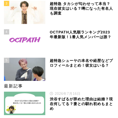
3
超特急 タカシが匂わせって本当？
現在彼女はいる？噂になった有名人
も調査
4
OCTPATH人気順ランキング2023
年最新版！1番人気メンバーは誰？
5
超特急シューヤの本名や経歴などプ
ロフィールまとめ！彼女はいる？
最新記事
2026年7月16日
渋谷すばるが辞めた理由は結婚？現
在何してる？妻との馴れ初めもまと
め