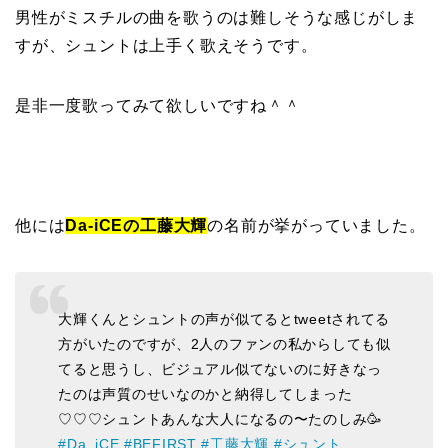
男性がミスチルの曲を歌うのは難しそうな感じがしま
すが、シュントは上手く歌えそうです。
是非一度歌ってみて欲しいですね＾＾
他には
Da-iCEの工藤大輝
の名前が挙がっていました。
大輝くんとシュントの声が似てるとtweetされてる
方がいたのですが、2人のファンの私からしても似
てると思うし、ビジュアル似てないのに好きなっ
たのは声質のせいなのかと納得してしまった
♡♡♡シュントあんな大人になるの〜たのしみ🥳
#Da_iCE
#BEFIRST
#工藤大輝
#シュント