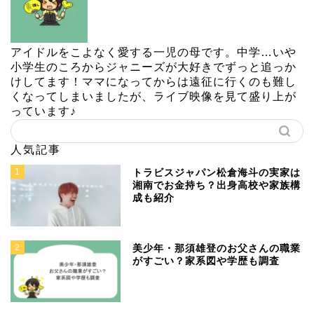
アイドルをこよなく愛する一児の母です。中学…いや
小学生のころからジャニーズが大好きでずっと追っか
けしてます！ママになってからは遠征に行くのも難し
くなってしまいましたが、ライブ映像を見て盛り上が
っています♪
人気記事
1
トラビスジャパン松倉海斗の実家は
湘南でお金持ち？出身高校や家族構
成も紹介
2
美少年・那須雄登のお父さんの職業
がすごい？家系図や学歴も調査