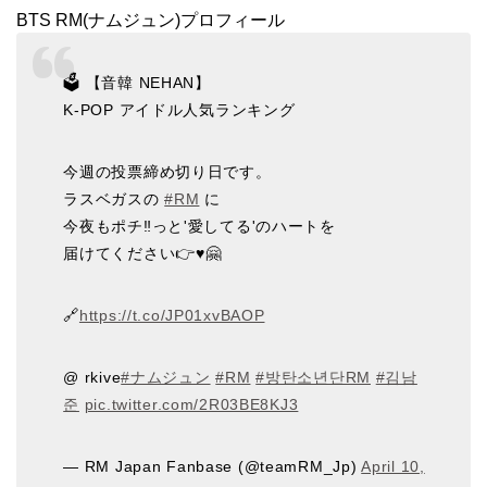
BTS RM(ナムジュン)プロフィール
🗳 【音韓 NEHAN】
K-POP アイドル人気ランキング
今週の投票締め切り日です。
ラスベガスの
#RM
に
今夜もポチ‼︎っと'愛してる'のハートを
届けてください👉♥️🤗
🔗
https://t.co/JP01xvBAOP
@ rkive
#ナムジュン
#RM
#방탄소년단RM
#김남
준
pic.twitter.com/2R03BE8KJ3
— RM Japan Fanbase (@teamRM_Jp)
April 10,