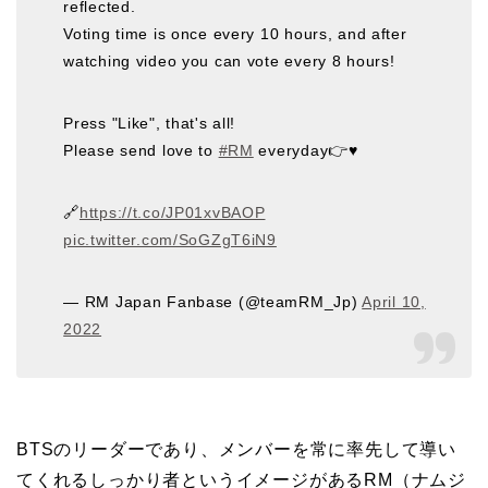
reflected.
Voting time is once every 10 hours, and after
watching video you can vote every 8 hours!
Press "Like", that's all!
Please send love to
#RM
everyday👉♥️
🔗
https://t.co/JP01xvBAOP
pic.twitter.com/SoGZgT6iN9
— RM Japan Fanbase (@teamRM_Jp)
April 10,
2022
BTSのリーダーであり、メンバーを常に率先して導い
てくれるしっかり者というイメージがあるRM（ナムジ