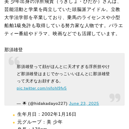
美 少年出身の浮所飛貴（うきしょ・ひだか）さんは、
芸能活動と学業を両立していた頭脳派アイドル。立教
大学法学部を卒業しており、乗馬のライセンスや小型
船舶1級免許も取得している努力家な人物です。バラエ
ティー番組やドラマ、映画などでも活躍しています。
那須雄登
那須雄登って顔がほんとに天才すぎる浮所担やけ
ど那須雄登はまじでかっこいいほんとに那須雄登
って天才なお顔すぎる。
pic.twitter.com/nifohl9fv5
— 🌟 (@hidakadayo227)
June 23, 2025
生年月日：2002年1月16日
元グループ：美 少年