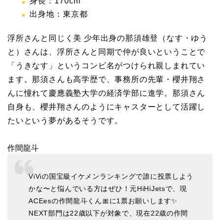
身長：170cm
出身地：東京都
浮所さんと同じく美 少年出身の那須雄登（なす・ゆう
と）さんは、浮所さんと同期で仲が良いということで
「うきなす」というコンビ名がつけられ親しまれてい
ます。那須さんも高学歴で、事務所の先輩・櫻井翔さ
んに憧れて慶應義塾大学の経済学部に進学。那須さん
自身も、櫻井翔さんのようにキャスターとして活躍し
たいという夢があるそうです。
作間龍斗
ViViの国宝級イケメンランキングで誰に投票しよう
かな〜と悩んでいる方はぜひ！元HiHiJetsで、現
ACEesの作間龍斗くん🎀に1票お願いします✨
NEXT部門は22歳以下が対象で、現在22歳の作間