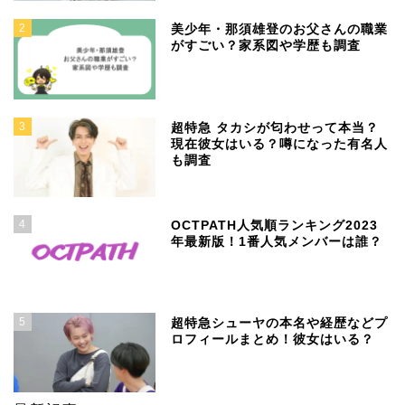
2
美少年・那須雄登のお父さんの職業
がすごい？家系図や学歴も調査
3
超特急 タカシが匂わせって本当？
現在彼女はいる？噂になった有名人
も調査
4
OCTPATH人気順ランキング2023
年最新版！1番人気メンバーは誰？
5
超特急シューヤの本名や経歴などプ
ロフィールまとめ！彼女はいる？