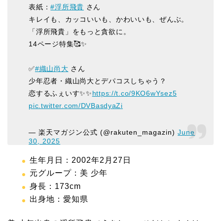
表紙：
#浮所飛貴
さん
キレイも、カッコいいも、かわいいも、ぜんぶ。
「浮所飛貴」をもっと貪欲に。
14ページ特集🥰✨
✅
#織山尚大
さん
少年忍者・織山尚大とデパコスしちゃう？
恋するふぇいす✨✨
https://t.co/9KO6wYsez5
pic.twitter.com/DVBasdyaZi
— 楽天マガジン公式 (@rakuten_magazin)
June
30, 2025
生年月日：2002年2月27日
元グループ：美 少年
身長：173cm
出身地：愛知県