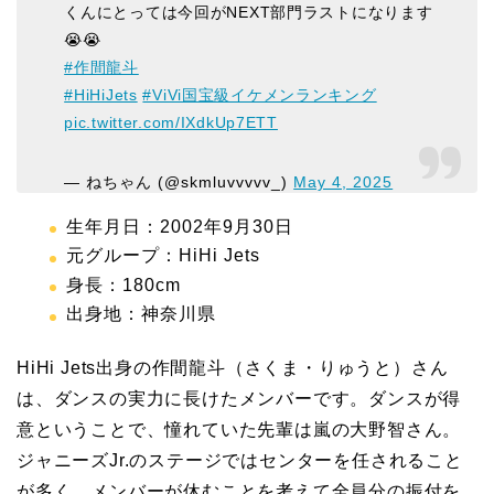
くんにとっては今回がNEXT部門ラストになります
😭😭
#作間龍斗
#HiHiJets
#ViVi国宝級イケメンランキング
pic.twitter.com/IXdkUp7ETT
— ねちゃん (@skmluvvvvv_)
May 4, 2025
生年月日：2002年9月30日
元グループ：HiHi Jets
身長：180cm
出身地：神奈川県
HiHi Jets出身の作間龍斗（さくま・りゅうと）さん
は、ダンスの実力に長けたメンバーです。ダンスが得
意ということで、憧れていた先輩は嵐の大野智さん。
ジャニーズJr.のステージではセンターを任されること
が多く、メンバーが休むことを考えて全員分の振付を