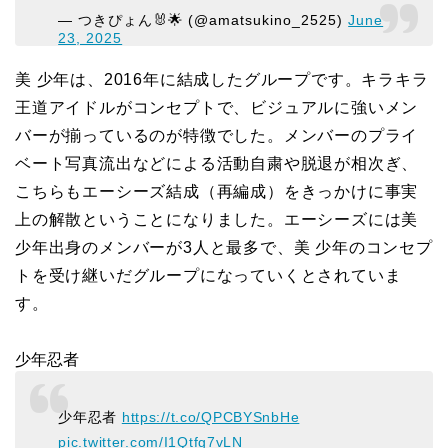
— つきぴょん🐰🌟 (@amatsukino_2525)
June
23, 2025
美 少年は、2016年に結成したグループです。キラキラ
王道アイドルがコンセプトで、ビジュアルに強いメン
バーが揃っているのが特徴でした。メンバーのプライ
ベート写真流出などによる活動自粛や脱退が相次ぎ、
こちらもエーシーズ結成（再編成）をきっかけに事実
上の解散ということになりました。エーシーズには美
少年出身のメンバーが3人と最多で、美 少年のコンセプ
トを受け継いだグループになっていくとされていま
す。
少年忍者
少年忍者
https://t.co/QPCBYSnbHe
pic.twitter.com/I1Qtfg7vLN