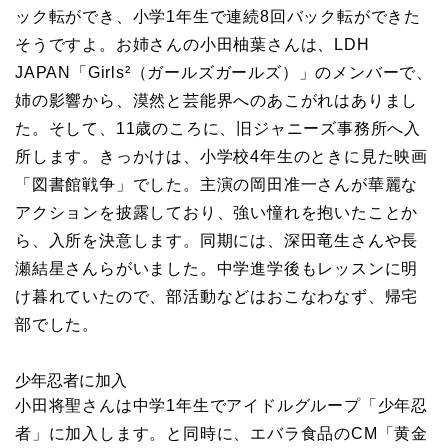
ック転ができ、小学1年生で連続8回バック転ができた
そうですよ。お姉さんの小田柚葉さんは、LDH
JAPAN「Girls²（ガールズガールズ）」のメンバーで、
姉の影響から、漠然と芸能界へのあこがれはありまし
た。そして、11歳のころに、旧ジャニーズ事務所へ入
所します。きっかけは、小学校4年生のときに見た映画
「図書館戦争」でした。主演の岡田准一さんが華麗な
アクションを披露しており、強い憧れを抱いたことか
ら、入所を決意します。同期には、深田竜生さんや長
瀬結星さんらがいました。中学進学後もレッスンに明
け暮れていたので、部活動などはおこなわなず、帰宅
部でした。
少年忍者に加入
小田将聖さんは中学1年生でアイドルグループ「少年忍
者」に加入します。と同時に、エバラ食品のCM「黄金