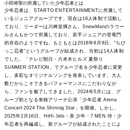
小田将聖の所属していた少年忍者とは
少年忍者は、STARTO ENTERTAINMENTに所属して
いるジュニアグループです。現在は16人体制で活動し
ており、リーダーは川﨑皇輝さん。SnowManのラウー
ルさんもかつて所属しており、若手ジュニアの登竜門
的存在のようですね。もともとは2018年6月9日、”ちび
っこ忍者”というグループが結成され、当初は14人体制
でした。「テレビ朝日・六本木ヒルズ 夏祭り
SUMMER STATION」でグループ名を少年忍者に変更
し、多彩なオリジナルソングを発表しています。大人
数だからこそできるパフォーマンスにこだわりなが
ら、ファンを魅了してきました。2024年5月には、グ
ループ初となる単独アリーナ公演「少年忍者 Arena
Concert 2024 The Shining Star」を開催。しかし、
2025年2月16日、HiHi Jets・美 少年・7 MEN 侍・少
年忍者を再編成し、新グループが結成されたことによ