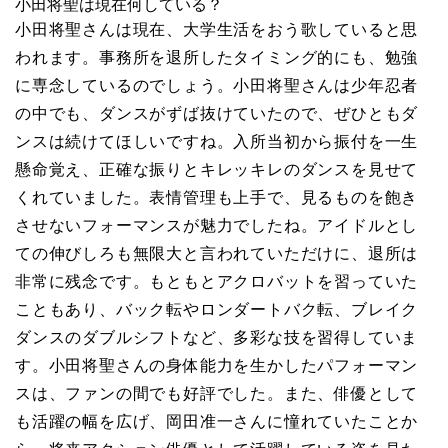
小田将聖は現在何している？
小田将聖さんは現在、大学生活をおう歌していると思
われます。事務所を退所したタイミング的にも、勉強
に専念しているのでしょう。小田将聖さんは少年忍者
の中でも、ダンスがずば抜けていたので、ぜひともダ
ンスは続けてほしいですね。入所当初から振付を一生
懸命覚え、正確な振りとキレッキレのダンスを見せて
くれていました。表情管理も上手で、見るものを飽き
させないフォーマンスが魅力でしたね。アイドルとし
ての伸びしろも無限大と言われていただけに、退所は
非常に残念です。もともとアクロバットを習っていた
こともあり、バック転やロンダートバク転、ブレイク
ダンスのダブルシフトなど、多彩な技を習得していま
す。小田将聖さんの身体能力を生かしたパフォーマン
スは、ファンの間でも好評でした。また、俳優として
も活躍の幅を広げ、岡田准一さんに憧れていたことか