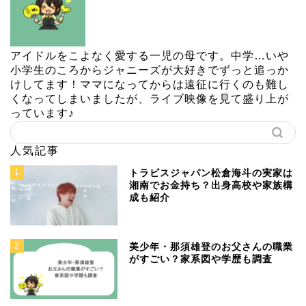
アイドルをこよなく愛する一児の母です。中学…いや
小学生のころからジャニーズが大好きでずっと追っか
けしてます！ママになってからは遠征に行くのも難し
くなってしまいましたが、ライブ映像を見て盛り上が
っています♪
人気記事
1
トラビスジャパン松倉海斗の実家は
湘南でお金持ち？出身高校や家族構
成も紹介
2
美少年・那須雄登のお父さんの職業
がすごい？家系図や学歴も調査