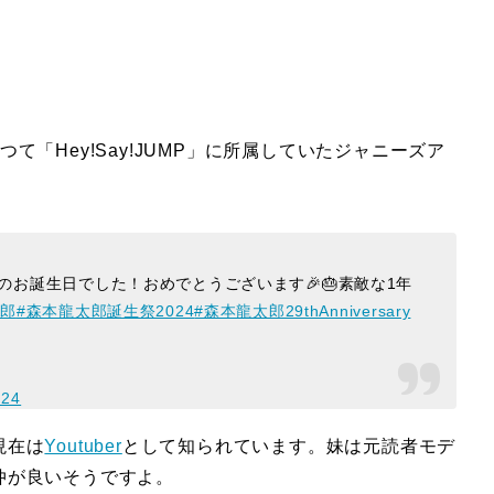
「Hey!Say!JUMP」に所属していたジャニーズア
んのお誕生日でした！おめでとうございます🎉🎂素敵な1年
太郎
#森本龍太郎誕生祭2024
#森本龍太郎29thAnniversary
024
現在は
Youtuber
として知られています。妹は元読者モデ
仲が良いそうですよ。