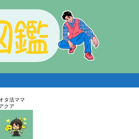
オタ活ママ
アクア