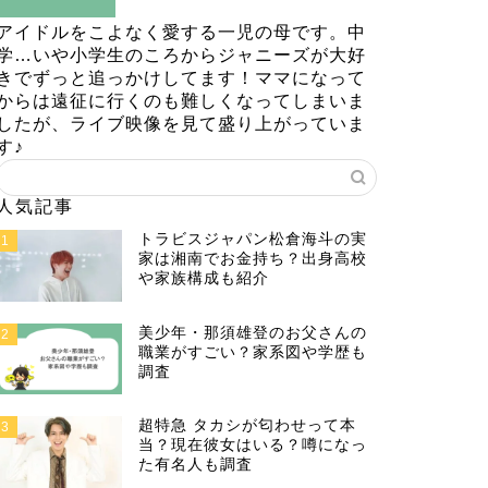
アイドルをこよなく愛する一児の母です。中
学…いや小学生のころからジャニーズが大好
きでずっと追っかけしてます！ママになって
からは遠征に行くのも難しくなってしまいま
したが、ライブ映像を見て盛り上がっていま
す♪
人気記事
トラビスジャパン松倉海斗の実
1
家は湘南でお金持ち？出身高校
や家族構成も紹介
美少年・那須雄登のお父さんの
2
職業がすごい？家系図や学歴も
調査
超特急 タカシが匂わせって本
3
当？現在彼女はいる？噂になっ
た有名人も調査