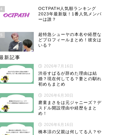
OCTPATH人気順ランキング
4
2023年最新版！1番人気メンバ
ーは誰？
超特急シューヤの本名や経歴な
5
どプロフィールまとめ！彼女は
いる？
最新記事
2026年7月16日
渋谷すばるが辞めた理由は結
婚？現在何してる？妻との馴れ
初めもまとめ
2026年6月30日
磨童まさをは元ジャニーズ？デ
スドル開設理由や経歴をまと
め！
2026年6月16日
橋本涼の父親は何してる人？や