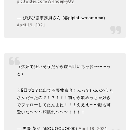
pic.twitter.com/WRnqejFyU9
— ぴぴぴ@事務員さん (@pipipi_wotamama)
April 19, 2021
（嫉妬で狂いそうだから虚言吐いちゃお〜〜〜っ
と）
え⁉️日プ2？に出てる藤牧京介くんってtiktokのうた
さんだったの？！？！？！前から歌めっちゃ好き
でフォローしてたんよね！！！えええ〜〜顔も可
愛いな〜〜〜頑張れ〜〜〜！！！！
— 界隈 架科 (@OUOOUO000)
April 18, 2021