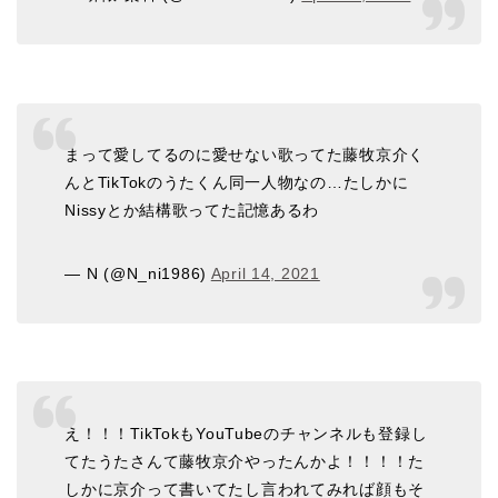
まって愛してるのに愛せない歌ってた藤牧京介く
んとTikTokのうたくん同一人物なの…たしかに
Nissyとか結構歌ってた記憶あるわ
— N (@N_ni1986)
April 14, 2021
え！！！TikTokもYouTubeのチャンネルも登録し
てたうたさんて藤牧京介やったんかよ！！！！た
しかに京介って書いてたし言われてみれば顔もそ