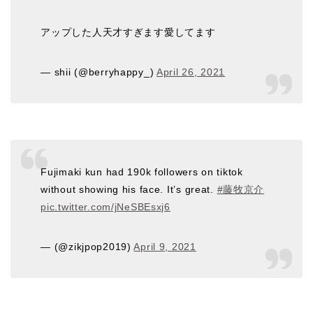
アップした人天才すぎます愛してます
— shii (@berryhappy_)
April 26, 2021
Fujimaki kun had 190k followers on tiktok
without showing his face. It’s great.
#藤牧京介
pic.twitter.com/jNeSBEsxj6
— (@zikjpop2019)
April 9, 2021