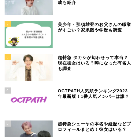
成も紹介
2
美少年・那須雄登のお父さんの職業
がすごい？家系図や学歴も調査
3
超特急 タカシが匂わせって本当？
現在彼女はいる？噂になった有名人
も調査
4
OCTPATH人気順ランキング2023
年最新版！1番人気メンバーは誰？
5
超特急シューヤの本名や経歴などプ
ロフィールまとめ！彼女はいる？