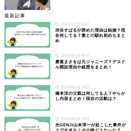
最新記事
2026年7月16日
渋谷すばるが辞めた理由は結婚？現
在何してる？妻との馴れ初めもまと
め
2026年6月30日
磨童まさをは元ジャニーズ？デスド
ル開設理由や経歴をまとめ！
2026年6月16日
橋本涼の父親は何してる人？やらか
し内容まとめ！現在の活動は？
2026年5月29日
光GENJI山本淳一が起こした事件が
エグすぎる！その後どうなった？