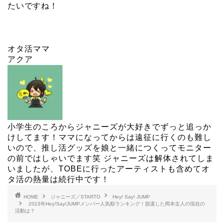
たいですね！
オタ活ママ
アクア
小学生のころからジャニーズが大好きでずっと追っか
けしてます！ママになってからは遠征に行くのも難し
いので、推し活グッズを娘と一緒につくってモニター
の前ではしゃいでます笑 ジャニーズは解体されてしま
いましたが、TOBEに行ったアーティストも含めてオ
タ活の熱量は続行中です！
HOME
ジャニーズ／STARTO
Hey! Say! JUMP
2023年Hey!Say!JUMPメンバー人気順ランキング！脱退した岡本圭人の現在の
活動は？