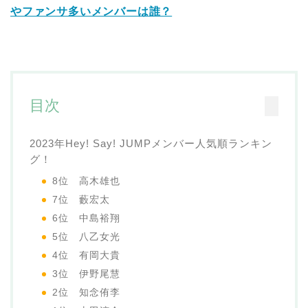
やファンサ多いメンバーは誰？
目次
2023年Hey! Say! JUMPメンバー人気順ランキン
グ！
8位 高木雄也
7位 藪宏太
6位 中島裕翔
5位 八乙女光
4位 有岡大貴
3位 伊野尾慧
2位 知念侑李