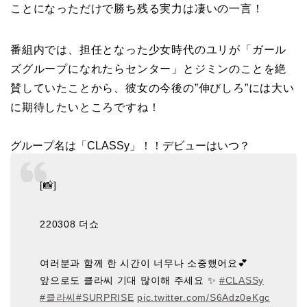
ことになっただけで勝ち残る実力は凄いの一言！
番組内では、担任となった少女時代のユリが「ガール
ズグループになれたらセンター」とジミンのことを絶
賛していたことから、彼女の今後の”伸びしろ”には大い
に期待したいところですね！
グループ名は「CLASSy」！！デビューはいつ？
[📸]
220308 더쇼
여러분과 함께 한 시간이 너무나 소중했어요💕
앞으로도 클라씨 기대 많이해 주세요 ✨
#CLASSy
#클라씨
#SURPRISE
pic.twitter.com/S6Adz0eKgc