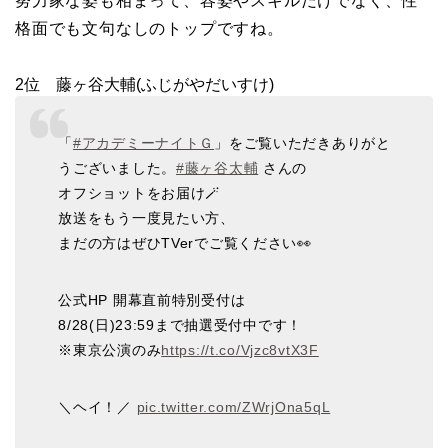
努力家な姿も相まって、容姿やスキルだけでなく、性
格面でも文句なしのトップですね。
2位 藤ヶ谷大輔(ふじがやだいすけ)
「
#アカデミーナイトＧ
」をご覧いただきありがと
うございました。
#藤ヶ谷太輔
さんの
オフショットをお届け🪄
放送をもう一度見たい方、
まだの方はぜひTVerでご覧ください👀
公式HP 開幕直前特別受付は
8/28(日)23:59まで抽選受付中です！
※東京公演のみ
https://t.co/Vjzc8vtX3F
＼ヘイ！／
pic.twitter.com/ZWrjOna5qL