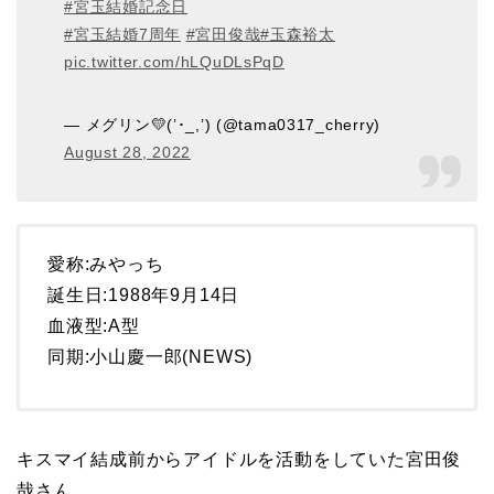
#宮玉結婚記念日
#宮玉結婚7周年
#宮田俊哉
#玉森裕太
pic.twitter.com/hLQuDLsPqD
— メグリン💛(’･_,’) (@tama0317_cherry)
August 28, 2022
愛称:みやっち
誕生日:1988年9月14日
血液型:A型
同期:小山慶一郎(NEWS)
キスマイ結成前からアイドルを活動をしていた宮田俊
哉さん。