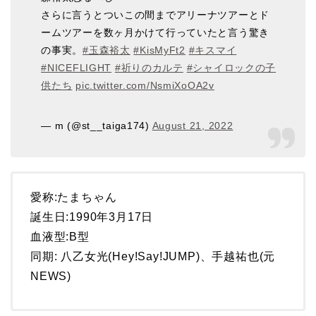
さらに言うとついこの間までアリーナツアーとド
ームツアーを数ヶ月かけて行っていたと言う驚き
の事実。
#玉森裕太
#KisMyFt2
#キスマイ
#NICEFLIGHT
#祈りのカルテ
#シャイロックの子
供たち
pic.twitter.com/NsmiXoOA2v
— m (@st__taiga174)
August 21, 2022
愛称:たまちゃん
誕生日:1990年3月17日
血液型:B型
同期: 八乙女光(Hey!Say!JUMP)、手越祐也(元
NEWS)