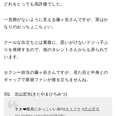
どれをとっても高評価でした。
一見隙がないように見える藤ヶ谷さんですが、実はか
なりのおっちょこちょい。
クールな出立ちとは裏腹に、思いがけないドジっ子ぶ
りを発揮するので、他のタレントさんからも弄られて
います。
セクシー担当の藤ヶ谷さんですが、見た目と中身との
ギャップで新規ファンが後を立ちませんね。
3位 北山宏光(きたやまひろみつ)
すき❤️最高にかっこいい👍!!
#キスブサ
#北山宏光
pic.twitter.com/xhninG8nWu