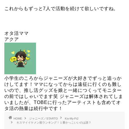
これからもずっと7人で活動を続けて欲しいですね。
オタ活ママ
アクア
小学生のころからジャニーズが大好きでずっと追っか
けしてます！ママになってからは遠征に行くのも難し
いので、推し活グッズを娘と一緒につくってモニター
の前ではしゃいでます笑 ジャニーズは解体されてしま
いましたが、TOBEに行ったアーティストも含めてオ
タ活の熱量は続行中です！
HOME
ジャニーズ／STARTO
Kis-My-Ft2
キスマイイケメン順ランキング！１番かっこいいのは誰？