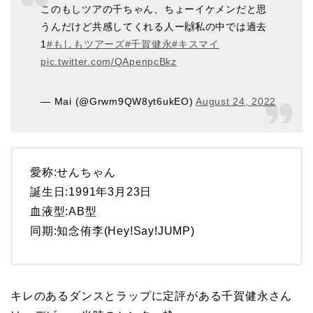
このもしツアの千ちゃん、ちょーイケメンだと思
うんだけど共感してくれる人ー🙌私の中では過去
1
#もしもツアーズ
#千賀健永
#キスマイ
pic.twitter.com/QApenpcBkz
— Mai (@Grwm9QW8yt6ukEO)
August 24, 2022
愛称:せんちゃん
誕生日:1991年3月23日
血液型:AB型
同期:知念侑李(Hey!Say!JUMP)
キレのあるダンスとラップに定評がある千賀健永さん