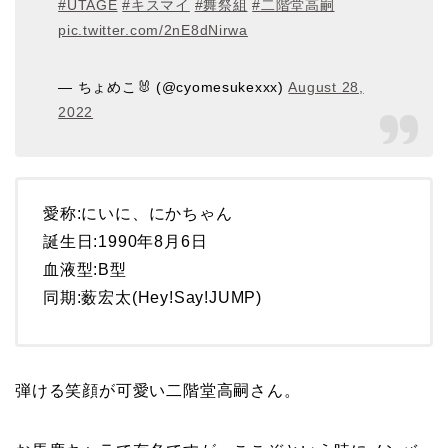
#UTAGE
#キスマイ
#舞祭組
#二階堂高嗣
pic.twitter.com/2nE8dNirwa
— ちょめこ🐰 (@cyomesukexxx)
August 28,
2022
愛称:にいに、にかちゃん
誕生日:1990年8月6日
血液型:B型
同期:薮宏太(Hey!Say!JUMP)
弾ける笑顔が可愛い二階堂高嗣さん。