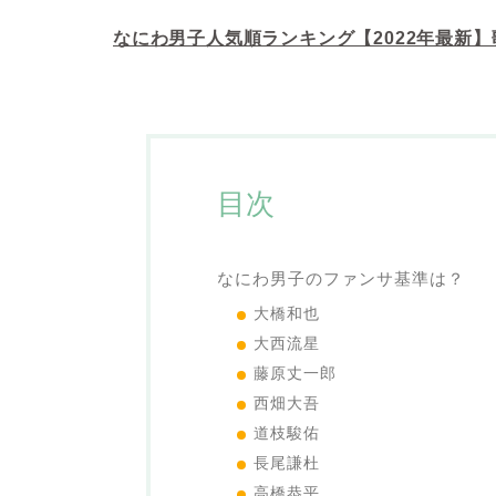
なにわ男子人気順ランキング【2022年最新
目次
なにわ男子のファンサ基準は？
大橋和也
大西流星
藤原丈一郎
西畑大吾
道枝駿佑
長尾謙杜
高橋恭平