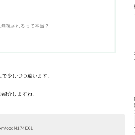
？
は無視されるって本当？
人で少しづつ違います。
つ紹介しますね。
.com/ozdN174E61