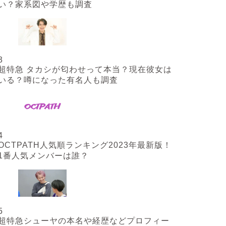
い？家系図や学歴も調査
3
超特急 タカシが匂わせって本当？現在彼女は
いる？噂になった有名人も調査
4
OCTPATH人気順ランキング2023年最新版！
1番人気メンバーは誰？
5
超特急シューヤの本名や経歴などプロフィー