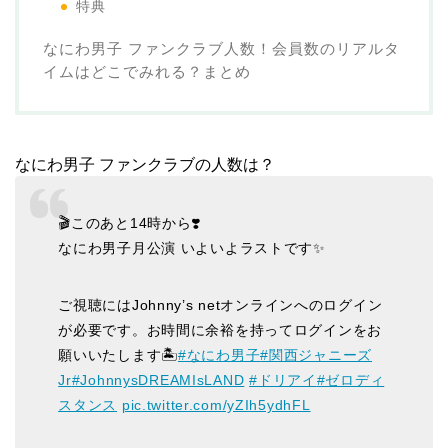
特典
なにわ男子 ファンクラブ人数！会員数のリアルタ
イムはどこでみれる？まとめ
なにわ男子 ファンクラブの人数は？
🎬このあと14時から❣️
なにわ男子月公演 いよいよラストです✨
ご視聴にはJohnny’s netオンラインへのログイン
が必要です。お時間に余裕を持ってログインをお
願いいたします🏝
#なにわ男子
#関西ジャニーズ
Jr
#JohnnysDREAMIsLAND
#ドリアイ
#ゼロディ
スタンス
pic.twitter.com/yZIh5ydhFL