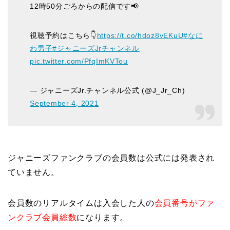
12時50分ごろからの配信です📢
視聴予約はこちら👇
https://t.co/hdoz8vEKuU
#なに
わ男子
#ジャニーズJrチャンネル
pic.twitter.com/PfqImKVTou
— ジャニーズJr.チャンネル公式 (@J_Jr_Ch)
September 4, 2021
ジャニーズファンクラブの会員数は公式には発表され
ていません。
会員数のリアルタイムは入会した人の
会員番号がファ
ンクラブ会員総数
になります。