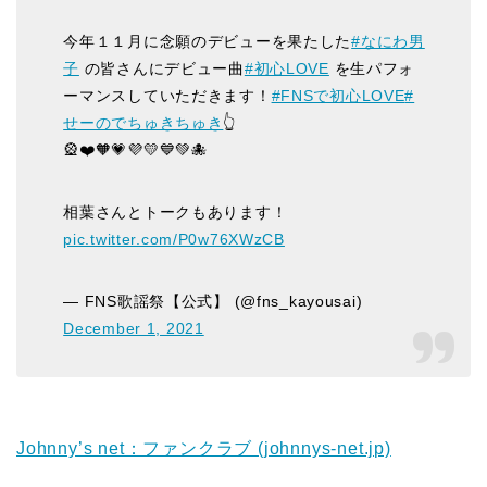
今年１１月に念願のデビューを果たした
#なにわ男
子
の皆さんにデビュー曲
#初心LOVE
を生パフォ
ーマンスしていただきます！
#FNSで初心LOVE
#
せーのでちゅきちゅき
👆
🎡❤️🧡💗💜💛💙💚🐙
相葉さんとトークもあります！
pic.twitter.com/P0w76XWzCB
— FNS歌謡祭【公式】 (@fns_kayousai)
December 1, 2021
Johnny’s net：ファンクラブ (johnnys-net.jp)