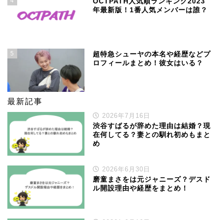
4
OCTPATH人気順ランキング2023
年最新版！1番人気メンバーは誰？
5
超特急シューヤの本名や経歴などプ
ロフィールまとめ！彼女はいる？
最新記事
2026年7月16日
渋谷すばるが辞めた理由は結婚？現
在何してる？妻との馴れ初めもまと
め
2026年6月30日
磨童まさをは元ジャニーズ？デスド
ル開設理由や経歴をまとめ！