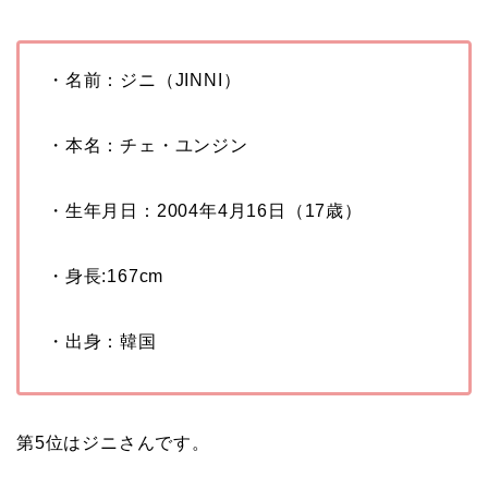
・名前：ジニ（JINNI）
・本名：チェ・ユンジン
・生年月日：
2004
年
4
月
16
日（
17
歳）
・身長
:167cm
・出身：韓国
第5位はジニさんです。