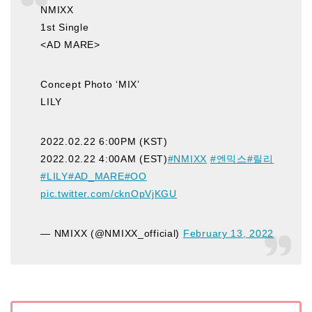
NMIXX
1st Single
<AD MARE>
Concept Photo ‘MIX’
LILY
2022.02.22 6:00PM (KST)
2022.02.22 4:00AM (EST)
#NMIXX
#엔믹스
#릴리
#LILY
#AD_MARE
#OO
pic.twitter.com/cknOpVjKGU
— NMIXX (@NMIXX_official)
February 13, 2022