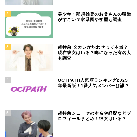
2
美少年・那須雄登のお父さんの職業
がすごい？家系図や学歴も調査
3
超特急 タカシが匂わせって本当？
現在彼女はいる？噂になった有名人
も調査
4
OCTPATH人気順ランキング2023
年最新版！1番人気メンバーは誰？
5
超特急シューヤの本名や経歴などプ
ロフィールまとめ！彼女はいる？