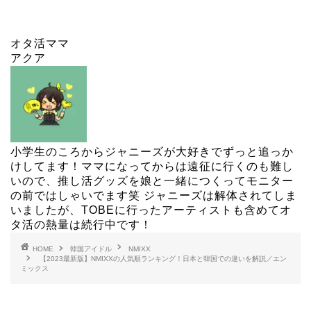
オタ活ママ
アクア
小学生のころからジャニーズが大好きでずっと追っか
けしてます！ママになってからは遠征に行くのも難し
いので、推し活グッズを娘と一緒につくってモニター
の前ではしゃいでます笑 ジャニーズは解体されてしま
いましたが、TOBEに行ったアーティストも含めてオ
タ活の熱量は続行中です！
HOME
韓国アイドル
NMIXX
【2023最新版】NMIXXの人気順ランキング！日本と韓国での違いを解説／エン
ミックス