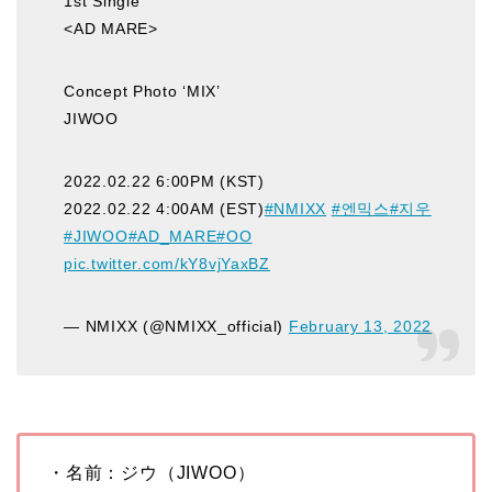
1st Single
<AD MARE>
Concept Photo ‘MIX’
JIWOO
2022.02.22 6:00PM (KST)
2022.02.22 4:00AM (EST)
#NMIXX
#엔믹스
#지우
#JIWOO
#AD_MARE
#OO
pic.twitter.com/kY8vjYaxBZ
— NMIXX (@NMIXX_official)
February 13, 2022
・名前：ジウ（JIWOO）