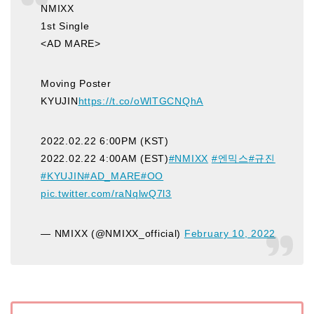
NMIXX
1st Single
<AD MARE>
Moving Poster
KYUJIN
https://t.co/oWlTGCNQhA
2022.02.22 6:00PM (KST)
2022.02.22 4:00AM (EST)
#NMIXX
#엔믹스
#규진
#KYUJIN
#AD_MARE
#OO
pic.twitter.com/raNqlwQ7l3
— NMIXX (@NMIXX_official)
February 10, 2022