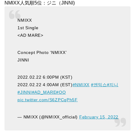
NMIXX人気順5位：ジニ（JINNI)
NMIXX
1st Single
<AD MARE>
Concept Photo ‘NMIXX’
JINNI
2022.02.22 6:00PM (KST)
2022.02.22 4:00AM (EST)
#NMIXX
#엔믹스
#지니
#JINNI
#AD_MARE
#OO
pic.twitter.com/S6ZPCqPh5F
— NMIXX (@NMIXX_official)
February 15, 2022