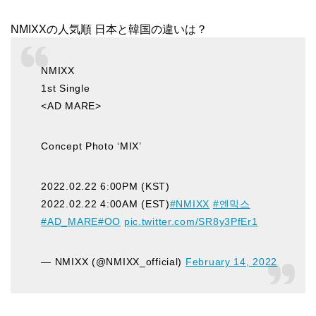
NMIXXの人気順 日本と韓国の違いは？
NMIXX
1st Single
<AD MARE>
Concept Photo ‘MIX’
2022.02.22 6:00PM (KST)
2022.02.22 4:00AM (EST)
#NMIXX
#엔믹스
#AD_MARE
#OO
pic.twitter.com/SR8y3PfEr1
— NMIXX (@NMIXX_official)
February 14, 2022