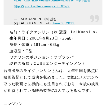
#LAI_KUANLIN
#AsiaModelAwards
#아시아모델
어워즈
pic.twitter.com/qrxbbDf9q2
— LAI KUANLIN·라이관린
(@LAI_KUANLIN_twt)
June 9, 2019
名前：ライグァンリン（賴 冠霖・Lai Kuan Lin）
生年月日：2001年9月23日（25歳）
身長・体重：181cm・63kg
血液型：O型
ワナワンのポジション：サブラッパー
現在の所属：CUBEエンターテインメント
台湾出身のライグァンリンさんは、近年中国を拠点に
映画監督として成功を収めました。実際にメガホンを
取った映画は世界的にも注目されており、今後の成長
が期待されている映画監督の1人でもあるんです。
ユンジソン