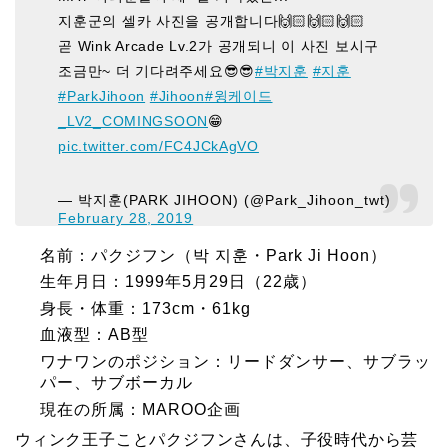
지훈군의 셀카 사진을 공개합니다🙌🏻🙌🏻🙌🏻
곧 Wink Arcade Lv.2가 공개되니 이 사진 보시구
조금만~ 더 기다려주세요😎😎
#박지훈
#지훈
#ParkJihoon
#Jihoon
#윙케이드
_LV2_COMINGSOON
😁
pic.twitter.com/FC4JCkAgVO
— 박지훈(PARK JIHOON) (@Park_Jihoon_twt)
February 28, 2019
名前：パクジフン（박 지훈・Park Ji Hoon）
生年月日：1999年5月29日（22歳）
身長・体重：173cm・61kg
血液型：AB型
ワナワンのポジション：リードダンサー、サブラッ
パー、サブボーカル
現在の所属：MAROO企画
ウィンク王子ことパクジフンさんは、子役時代から芸