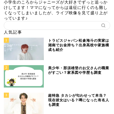
小学生のころからジャニーズが大好きでずっと追っか
けしてます！ママになってからは遠征に行くのも難し
くなってしまいましたが、ライブ映像を見て盛り上が
っています♪
人気記事
1
トラビスジャパン松倉海斗の実家は
湘南でお金持ち？出身高校や家族構
成も紹介
2
美少年・那須雄登のお父さんの職業
がすごい？家系図や学歴も調査
3
超特急 タカシが匂わせって本当？
現在彼女はいる？噂になった有名人
も調査