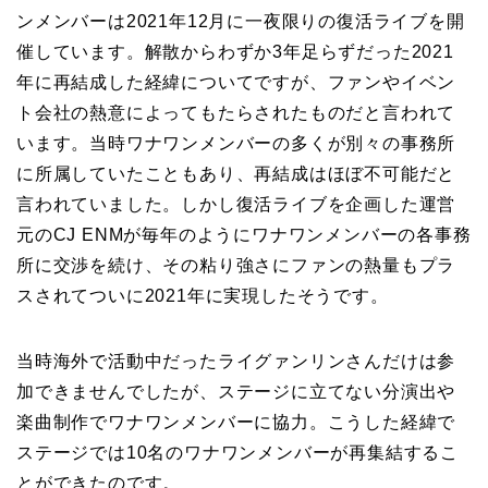
ンメンバーは2021年12月に一夜限りの復活ライブを開
催しています。解散からわずか3年足らずだった2021
年に再結成した経緯についてですが、ファンやイベン
ト会社の熱意によってもたらされたものだと言われて
います。当時ワナワンメンバーの多くが別々の事務所
に所属していたこともあり、再結成はほぼ不可能だと
言われていました。しかし復活ライブを企画した運営
元のCJ ENMが毎年のようにワナワンメンバーの各事務
所に交渉を続け、その粘り強さにファンの熱量もプラ
スされてついに2021年に実現したそうです。
当時海外で活動中だったライグァンリンさんだけは参
加できませんでしたが、ステージに立てない分演出や
楽曲制作でワナワンメンバーに協力。こうした経緯で
ステージでは10名のワナワンメンバーが再集結するこ
とができたのです。