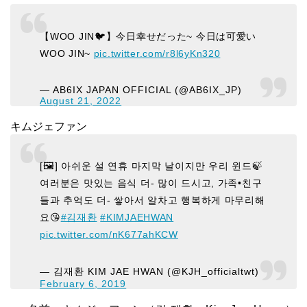
【WOO JIN🐦】今日幸せだった~ 今日は可愛い
WOO JIN~
pic.twitter.com/r8l6yKn320
— AB6IX JAPAN OFFICIAL (@AB6IX_JP)
August 21, 2022
キムジェファン
[🖼] 아쉬운 설 연휴 마지막 날이지만 우리 윈드🍃
여러분은 맛있는 음식 더- 많이 드시고, 가족•친구
들과 추억도 더- 쌓아서 알차고 행복하게 마무리해
요😘
#김재환
#KIMJAEHWAN
pic.twitter.com/nK677ahKCW
— 김재환 KIM JAE HWAN (@KJH_officialtwt)
February 6, 2019