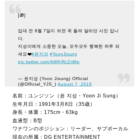
[🎁]
입대 전 8월 7일이 되면 꼭 올려 달라던 사진 입니
다.
지성이에게 소중한 오늘, 모두모두 행복한 하루 되
세요❤️
#윤지성
#YoonJisung
pic.twitter.com/kWKjRcZnMp
— 윤지성 (Yoon Jisung) Official
(@Official_YJS_)
August 7, 2019
名前：ユンジソン（윤 지성・Yoon Ji Sung）
生年月日：1991年3月8日（35歳）
身長・体重：175cm・63kg
血液型：B型
ワナワンのポジション：リーダー、サブボーカル
現在の所属：DG ENTERTAINMENT