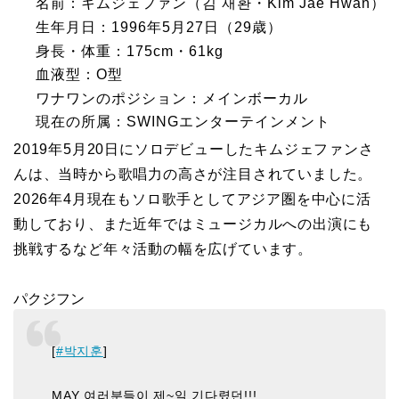
名前：キムジェファン（김 재환・Kim Jae Hwan）
生年月日：1996年5月27日（29歳）
身長・体重：175cm・61kg
血液型：O型
ワナワンのポジション：メインボーカル
現在の所属：SWINGエンターテインメント
2019年5月20日にソロデビューしたキムジェファンさ
んは、当時から歌唱力の高さが注目されていました。
2026年4月現在もソロ歌手としてアジア圏を中心に活
動しており、また近年ではミュージカルへの出演にも
挑戦するなど年々活動の幅を広げています。
パクジフン
[
#박지훈
]
MAY 여러분들이 제~일 기다렸던!!!