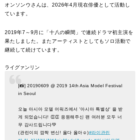
オンソンウさんは、2026年4月現在俳優として活動し
ています。
2019年7～9月に「十八の瞬間」で連続ドラマ初主演を
果たしました。またアーティストとしてもソロ活動で
継続して続けています。
ライグァンリン
[📸] 20190609 @ 2019 14th Asia Model Festival
in Seoul
오늘 아시아 모델 어워즈에서 '아시아 특별상' 을 받
게 되었습니다! 👏👏 응원해주신 팬 여러분 모두 너
무 감사드립니다💚
(관린이의 깜짝 변신! 옳다 옳아☺️)
#라이관린