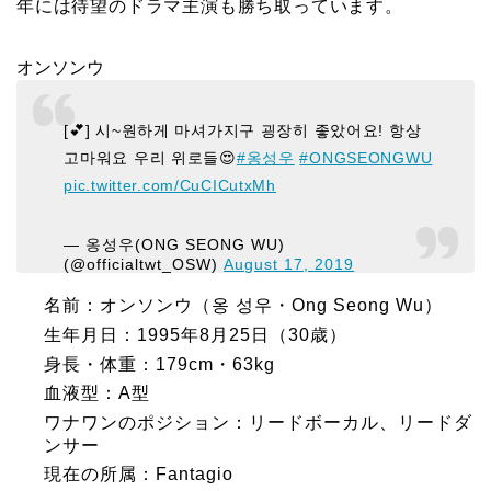
年には待望のドラマ主演も勝ち取っています。
オンソンウ
[💕] 시~원하게 마셔가지구 굉장히 좋았어요! 항상
고마워요 우리 위로들😍
#옹성우
#ONGSEONGWU
pic.twitter.com/CuCICutxMh
— 옹성우(ONG SEONG WU)
(@officialtwt_OSW)
August 17, 2019
名前：オンソンウ（옹 성우・Ong Seong Wu）
生年月日：1995年8月25日（30歳）
身長・体重：179cm・63kg
血液型：A型
ワナワンのポジション：リードボーカル、リードダ
ンサー
現在の所属：Fantagio