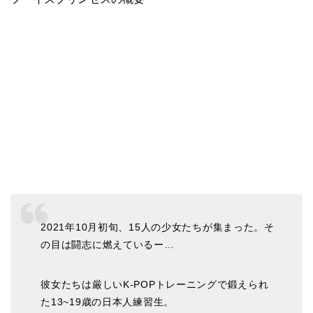
2021年10⽉初旬、15⼈の少⼥たちが集まった。そ
の⽬は闘志に燃えているー…
彼⼥たちは厳しいK-POPトレーニングで鍛えられ
た13~19歳の⽇本⼈練習⽣。