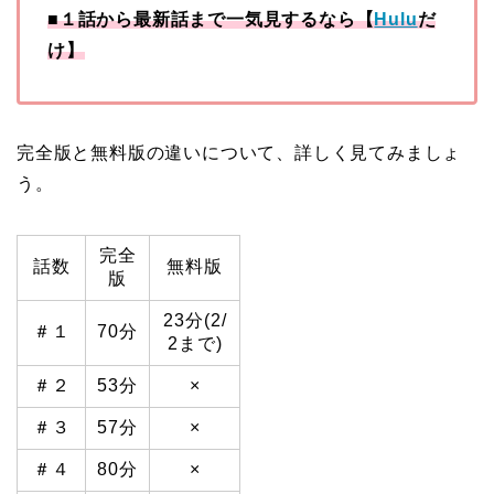
■１話から最新話まで一気見するなら【
Hulu
だ
け】
完全版と無料版の違いについて、詳しく見てみましょ
う。
完全
話数
無料版
版
23分(2/
＃１
70分
2まで)
＃２
53分
×
＃３
57分
×
＃４
80分
×