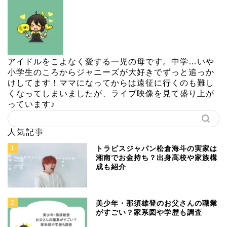
アイドルをこよなく愛する一児の母です。中学…いや
小学生のころからジャニーズが大好きでずっと追っか
けしてます！ママになってからは遠征に行くのも難し
くなってしまいましたが、ライブ映像を見て盛り上が
っています♪
人気記事
1
トラビスジャパン松倉海斗の実家は
湘南でお金持ち？出身高校や家族構
成も紹介
2
美少年・那須雄登のお父さんの職業
がすごい？家系図や学歴も調査