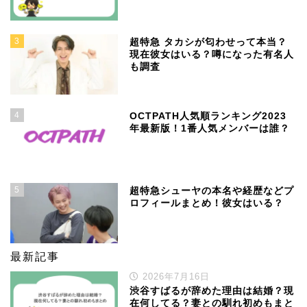
3
超特急 タカシが匂わせって本当？
現在彼女はいる？噂になった有名人
も調査
4
OCTPATH人気順ランキング2023
年最新版！1番人気メンバーは誰？
5
超特急シューヤの本名や経歴などプ
ロフィールまとめ！彼女はいる？
最新記事
2026年7月16日
渋谷すばるが辞めた理由は結婚？現
在何してる？妻との馴れ初めもまと