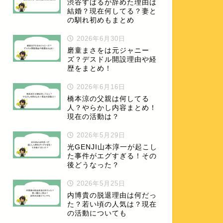
渋谷すばるが辞めた理由は
結婚？現在何してる？妻と
の馴れ初めもまとめ
2026年6月30日
磨童まさをは元ジャニー
ズ？デスドル開設理由や経
歴をまとめ！
2026年6月16日
橋本涼の父親は何してる
人？やらかし内容まとめ！
現在の活動は？
2026年5月29日
光GENJI山本淳一が起こし
た事件がエグすぎる！その
後どうなった？
2026年5月25日
内博貴の脱退理由は何だっ
た？若い頃の人気は？現在
の活動についても