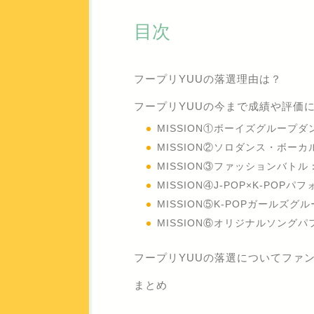
目次
フープリYUUの落選理由は？
フープリYUUの今まで成績や評価
MISSION①ボーイズグループ
MISSION②ソロダンス・ボー
MISSION③ファッションバトル
MISSION④J-POP×K-POP
MISSION⑤K-POPガールズグ
MISSION⑥オリジナルソング
フープリYUUの落選についてファ
まとめ