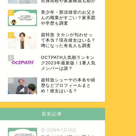
出身高校や家族構成も紹介
美少年・那須雄登のお父さ
2
んの職業がすごい？家系図
や学歴も調査
超特急 タカシが匂わせっ
3
て本当？現在彼女はいる？
噂になった有名人も調査
OCTPATH人気順ランキン
4
グ2023年最新版！1番人気
メンバーは誰？
超特急シューヤの本名や経
5
歴などプロフィールまと
め！彼女はいる？
最新記事
2026年7月16日